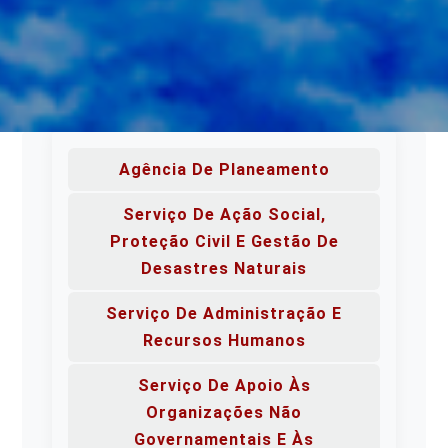
Agência De Planeamento
Serviço De Ação Social,
Proteção Civil E Gestão De
Desastres Naturais
Serviço De Administração E
Recursos Humanos
Serviço De Apoio Às
Organizações Não
Governamentais E Às