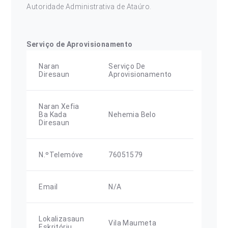
Autoridade Administrativa de Ataúro.
Serviço de Aprovisionamento
Naran
Serviço De
Diresaun
Aprovisionamento
Naran Xefia
Ba Kada
Nehemia Belo
Diresaun
N.ºTelemóve
76051579
Email
N/A
Lokalizasaun
Vila Maumeta
Eskritóriu