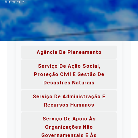
Ambiente
Agência De Planeamento
Serviço De Ação Social,
Proteção Civil E Gestão De
Desastres Naturais
Serviço De Administração E
Recursos Humanos
Serviço De Apoio Às
Organizações Não
Governamentais E Às