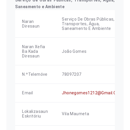
Serviço de Obras Públicas, Transportes, Água,
Saneamento e Ambiente
Serviço De Obras Públicas,
Naran
Transportes, Água,
Diresaun
Saneamento E Ambiente
Naran Xefia
Ba Kada
João Gomes
Diresaun
N.ºTelemóve
78097207
Email
Jhonegomes1212@gmail.com
Lokalizasaun
Vila Maumeta
Eskritóriu