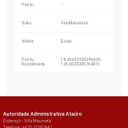
Postu
–
Suku
Vila Maumeta
Aldeia
Eclae
Pontu
[-8.26655930396605,
Koordenada
125.602330676401]
Autoridade Administrativa Ataúro
Endereço : Villa Maumeta
Telefone : +670 77287641