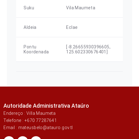
Suku
Vila Maumeta
Aldeia
Eclae
Pontu
[-8.26655930396605,
Koordenada
125.602330676401]
Autoridade Administrativa Ataúro
Endereço : Villa Maumeta
Telefone : +670 77287641
Email : mateusbelo@atauro.gov.tl