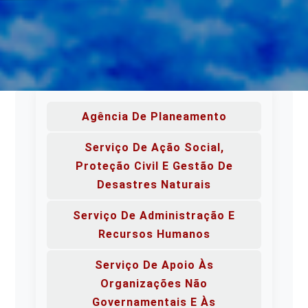
Agência De Planeamento
Serviço De Ação Social,
Proteção Civil E Gestão De
Desastres Naturais
Serviço De Administração E
Recursos Humanos
Serviço De Apoio Às
Organizações Não
Governamentais E Às