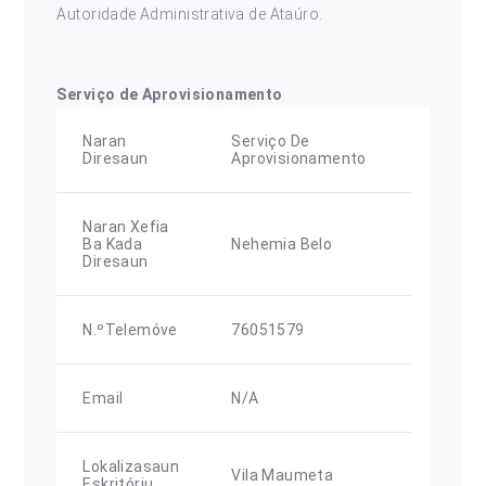
Autoridade Administrativa de Ataúro.
Serviço de Aprovisionamento
Naran
Serviço De
Diresaun
Aprovisionamento
Naran Xefia
Ba Kada
Nehemia Belo
Diresaun
N.ºTelemóve
76051579
Email
N/A
Lokalizasaun
Vila Maumeta
Eskritóriu