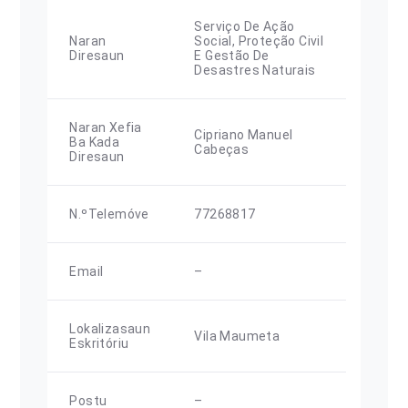
Serviço De Ação
Naran
Social, Proteção Civil
Diresaun
E Gestão De
Desastres Naturais
Naran Xefia
Cipriano Manuel
Ba Kada
Cabeças
Diresaun
N.ºTelemóve
77268817
Email
–
Lokalizasaun
Vila Maumeta
Eskritóriu
Postu
–