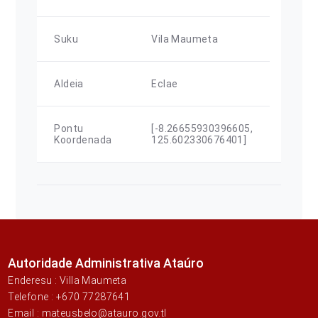
Suku
Vila Maumeta
Aldeia
Eclae
Pontu
[-8.26655930396605,
Koordenada
125.602330676401]
Autoridade Administrativa Ataúro
Enderesu : Villa Maumeta
Telefone : +670 77287641
Email : mateusbelo@atauro.gov.tl