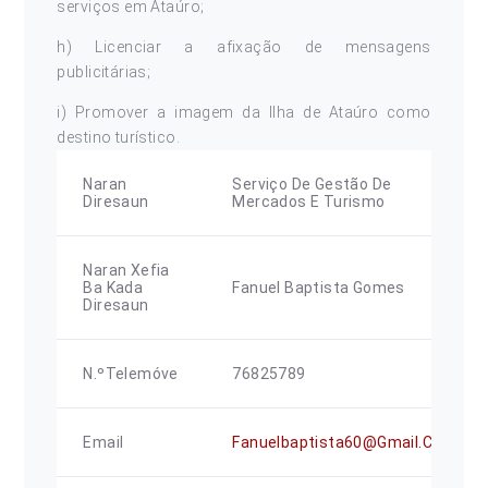
serviços em Ataúro;
h) Licenciar a afixação de mensagens
publicitárias;
i) Promover a imagem da Ilha de Ataúro como
destino turístico.
Naran
Serviço De Gestão De
Diresaun
Mercados E Turismo
Naran Xefia
Ba Kada
Fanuel Baptista Gomes
Diresaun
N.ºTelemóve
76825789
Email
Fanuelbaptista60@gmail.com