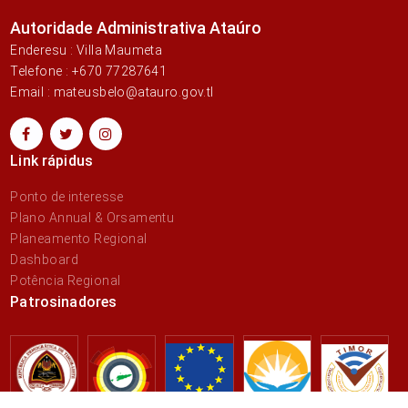
Autoridade Administrativa Ataúro
Enderesu : Villa Maumeta
Telefone : +670 77287641
Email : mateusbelo@atauro.gov.tl
Link rápidus
Ponto de interesse
Plano Annual & Orsamentu
Planeamento Regional
Dashboard
Potência Regional
Patrosinadores