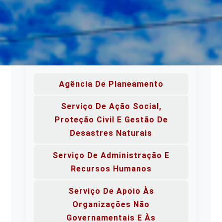
Agência De Planeamento
Serviço De Ação Social,
Proteção Civil E Gestão De
Desastres Naturais
Serviço De Administração E
Recursos Humanos
Serviço De Apoio Às
Organizações Não
Governamentais E Às