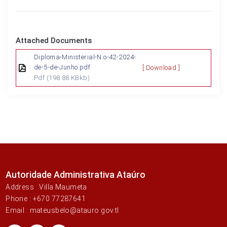
Attached Documents
Diploma-Ministerial-N.o-42-2024-
de-5-de-Junho.pdf
[ Download ]
Pdf
(198.88 KBkb)
Autoridade Administrativa Ataúro
Address : Villa Maumeta
Phone : +670 77287641
Email : mateusbelo@atauro.gov.tl