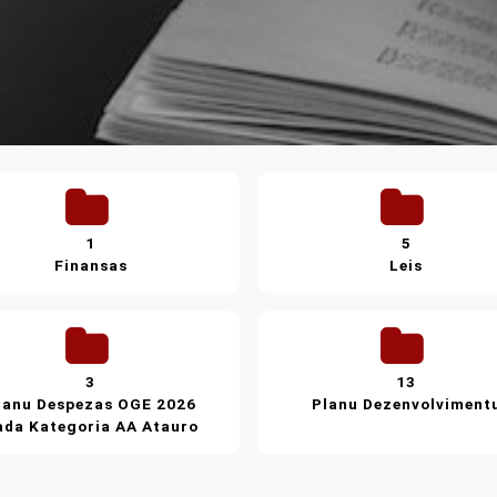
1
5
Finansas
Leis
3
13
lanu Despezas OGE 2026
Planu Dezenvolviment
ada Kategoria AA Atauro