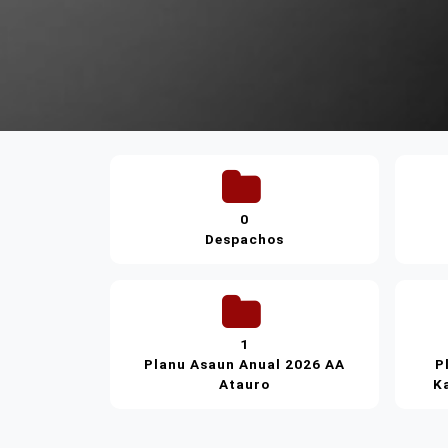
0
Despachos
1
Planu Asaun Anual 2026 AA
P
Atauro
K