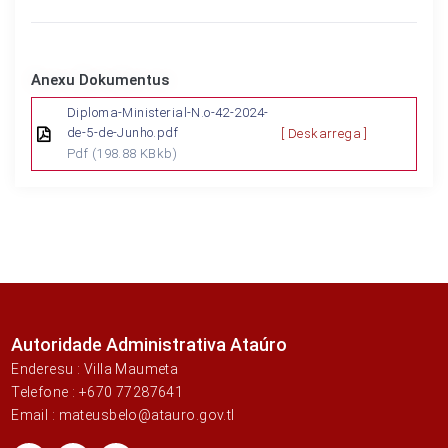
Anexu Dokumentus
Diploma-Ministerial-N.o-42-2024-
de-5-de-Junho.pdf
[ Deskarrega ]
Pdf
(198.88 KBkb)
Autoridade Administrativa Ataúro
Enderesu : Villa Maumeta
Telefone : +670 77287641
Email : mateusbelo@atauro.gov.tl