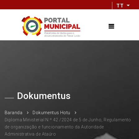
TT
Dokumentus
Baranda
Dokumentus Hotu
Diploma Ministerial N.º 42 /2024 de 5 de Junho, Regulamento
de organização e funcionamento da Autoridade
Administrativa de Ataúro