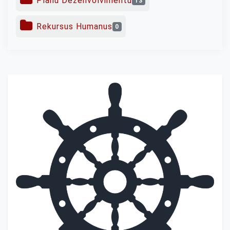
Planu Dezenvolvimentu
13
Rekursus Humanus
0