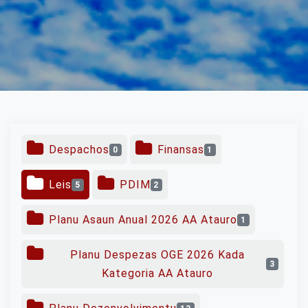
Despachos
Finansas
0
1
Leis
PDIM
5
2
Planu Asaun Anual 2026 AA Atauro
1
Planu Despezas OGE 2026 Kada
3
Kategoria AA Atauro