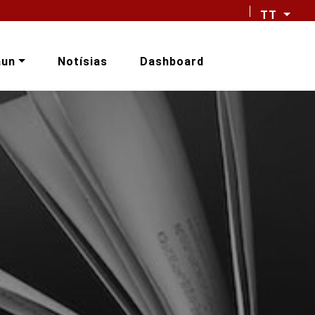
TT
aun
Notísias
Dashboard