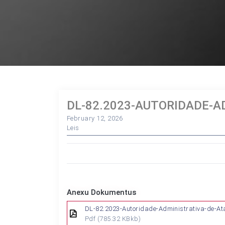
DL-82.2023-AUTORIDADE-A
February 12, 2026
Leis
Anexu Dokumentus
DL-82.2023-Autoridade-Administrativa-de-At
Pdf
(785.32 KBkb)