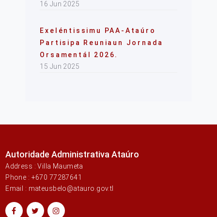
16 Jun 2025
Exeléntissimu PAA-Ataúro
Partisipa Reuniaun Jornada
Orsamentál 2026.
15 Jun 2025
Autoridade Administrativa Ataúro
Address : Villa Maumeta
Phone : +670 77287641
Email : mateusbelo@atauro.gov.tl