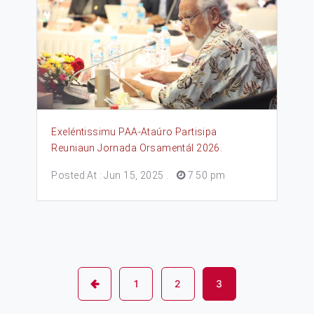
Exeléntissimu PAA-Ataúro Partisipa
Reuniaun Jornada Orsamentál 2026.
Posted At : Jun 15, 2025
.
7 50 pm
1
2
3