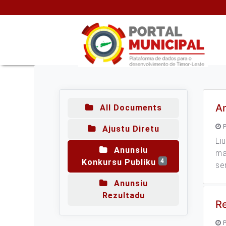
An
All Documents
P
Ajustu Diretu
Li
Anunsiu
ma
Konkursu Publiku
4
se
Anunsiu
Rezultadu
Re
P