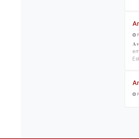
An
P
𝐀
em
Es
A
P