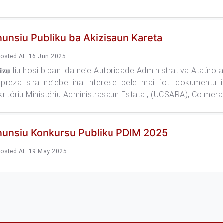
unsiu Publiku ba Akizisaun Kareta
osted At: 16 Jun 2025
𝐯𝐢𝐳𝐮 liu hosi biban ida ne’e Autoridade Administrativa Ataúr
preza sira ne’ebe iha interese bele mai foti dokumentu i
kritóriu Ministériu Administrasaun Estatal, (UCSARA), Colmera, 
nunsiu Konkursu Publiku PDIM 2025
osted At: 19 May 2025