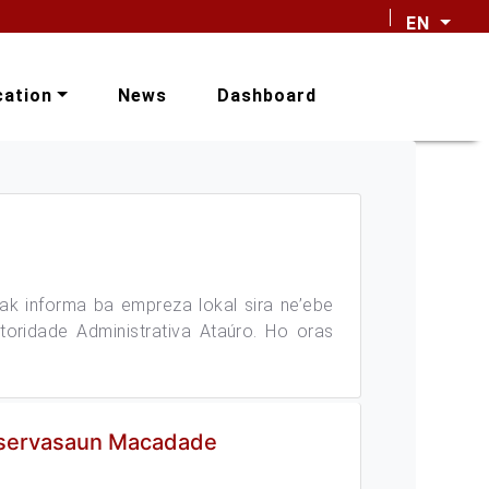
EN
cation
News
Dashboard
rak informa ba empreza lokal sira ne’ebe
toridade Administrativa Ataúro. Ho oras
Observasaun Macadade