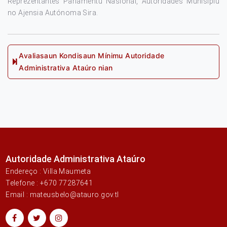
Reprezentantes Parlamentu Nasionál, Autoridades Munisípiu
no Ajensia Autónoma Sira.
Post
Avaliasaun Kondisaun Mínimu Autoridade
Next
Administrativa Ataúro nian
navigation
post:
Autoridade Administrativa Ataúro
Endereço : Villa Maumeta
Telefone : +670 77287641
Email : mateusbelo@atauro.gov.tl