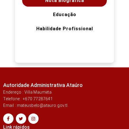
Nota Biográfica
Educação
Habilidade Profissional
Autoridade Administrativa Ataúro
Endereço : Villa Maumeta
Telefone : +670 77287641
Email : mateusbelo@atauro.gov.tl
Link rápidos