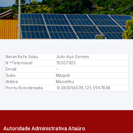
NaranXefe Suku
Julio Aço Gomes
N.ºTelemóvel
76557305
Email
–
Suku
Maquili
Aldeia
Macelihu
Pontu Koordenada
-8.283056539,125.5947838
Autoridade Administrativa Ataúro