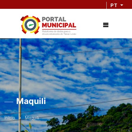
PT
Maquili
Início
Maquili