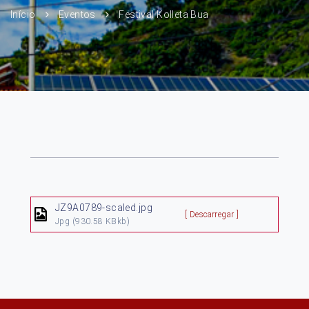
Início
Eventos
Festival Kolleta Bua
JZ9A0789-scaled.jpg
[ Descarregar ]
Jpg
(930.58 KBkb)