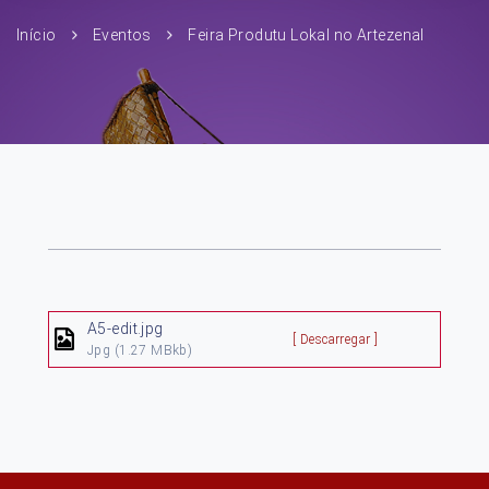
Início
Eventos
Feira Produtu Lokal no Artezenal
A5-edit.jpg
[ Descarregar ]
Jpg
(1.27 MBkb)