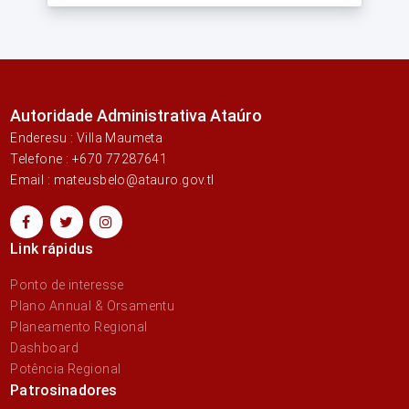
Autoridade Administrativa Ataúro
Enderesu : Villa Maumeta
Telefone : +670 77287641
Email : mateusbelo@atauro.gov.tl
Link rápidus
Ponto de interesse
Plano Annual & Orsamentu
Planeamento Regional
Dashboard
Potência Regional
Patrosinadores