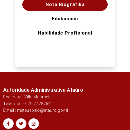
Nota Biográfika
Edukasaun
Habilidade Profisional
Autoridade Administrativa Ataúro
Enderesu : Villa Maumeta
Telefone : +670 77287641
Email : mateusbelo@atauro.gov.tl