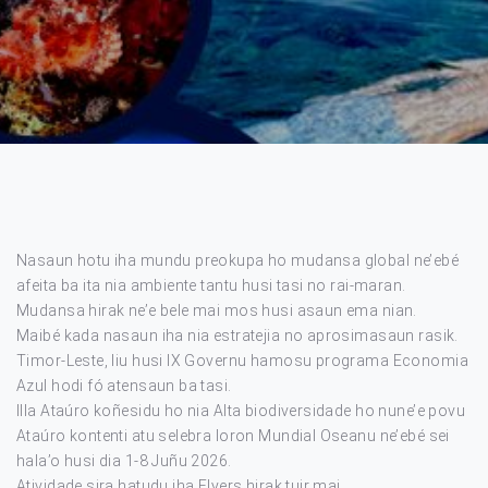
Nasaun hotu iha mundu preokupa ho mudansa global ne’ebé
afeita ba ita nia ambiente tantu husi tasi no rai-maran.
Mudansa hirak ne’e bele mai mos husi asaun ema nian.
Maibé kada nasaun iha nia estratejia no aprosimasaun rasik.
Timor-Leste, liu husi IX Governu hamosu programa Economia
Azul hodi fó atensaun ba tasi.
Illa Ataúro koñesidu ho nia Alta biodiversidade ho nune’e povu
Ataúro kontenti atu selebra loron Mundial Oseanu ne’ebé sei
hala’o husi dia 1-8 Juñu 2026.
Atividade sira hatudu iha Flyers hirak tuir mai.