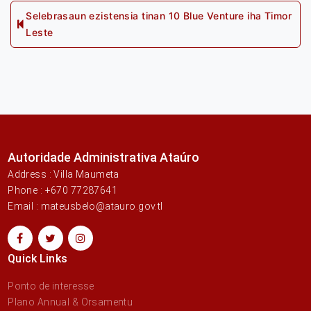
Post
Selebrasaun ezistensia tinan 10 Blue Venture iha Timor
Previous
Leste
navigation
post:
Autoridade Administrativa Ataúro
Address : Villa Maumeta
Phone : +670 77287641
Email : mateusbelo@atauro.gov.tl
Quick Links
Ponto de interesse
Plano Annual & Orsamentu