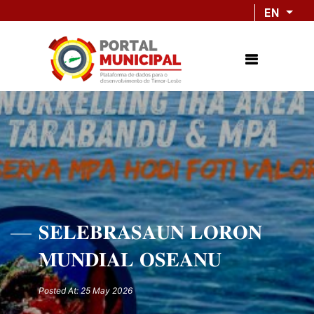
EN
𝐒𝐄𝐋𝐄𝐁𝐑𝐀𝐒𝐀𝐔𝐍 𝐋𝐎𝐑𝐎𝐍
𝐌𝐔𝐍𝐃𝐈𝐀𝐋 𝐎𝐒𝐄𝐀𝐍𝐔
Posted At: 25 May 2026