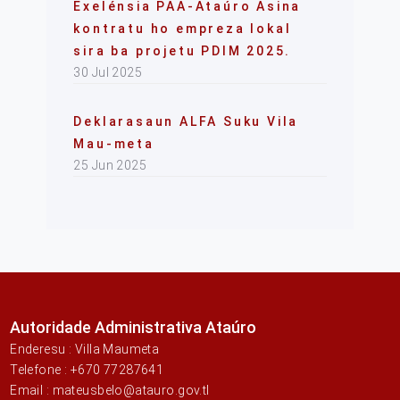
Exelénsia PAA-Ataúro Asina
kontratu ho empreza lokal
sira ba projetu PDIM 2025.
30 Jul 2025
Deklarasaun ALFA Suku Vila
Mau-meta
25 Jun 2025
Autoridade Administrativa Ataúro
Enderesu : Villa Maumeta
Telefone : +670 77287641
Email : mateusbelo@atauro.gov.tl