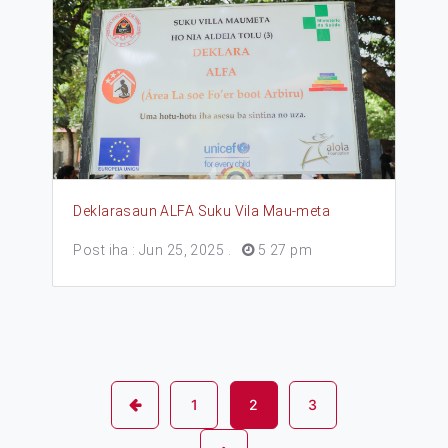
Deklarasaun ALFA Suku Vila Mau-meta
Post iha : Jun 25, 2025
.
5 27 pm
1
2
3