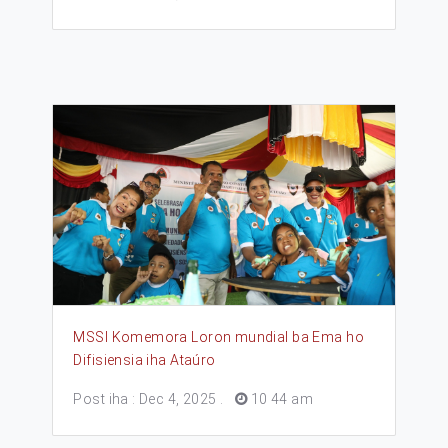
MSSI Komemora Loron mundial ba Ema ho
Difisiensia iha Ataúro
Post iha : Dec 4, 2025
.
10 44 am