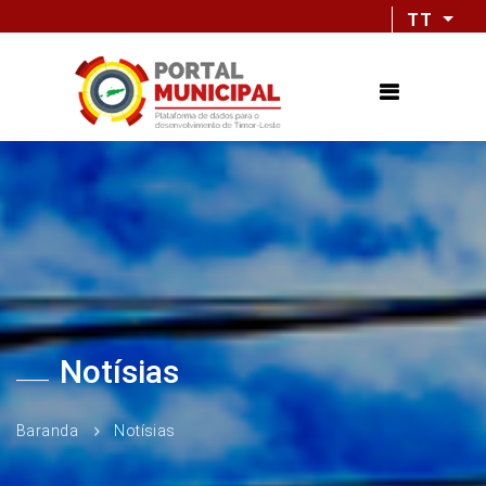
TT
Notísias
Baranda
Notísias