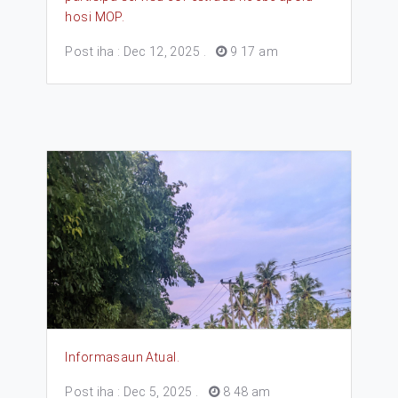
hosi MOP.
Post iha : Dec 12, 2025
.
9 17 am
Informasaun Atual.
Post iha : Dec 5, 2025
.
8 48 am