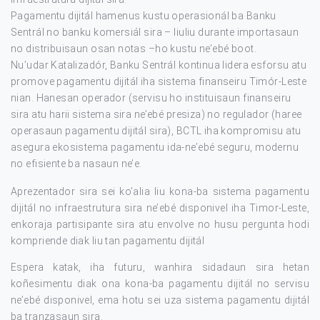
Pagamentu dijitál hamenus kustu operasionál ba Banku
Sentrál no banku komersiál sira – liuliu durante importasaun
no distribuisaun osan notas –ho kustu ne’ebé boot.
Nu’udar Katalizadór, Banku Sentrál kontinua lidera esforsu atu
promove pagamentu dijitál iha sistema finanseiru Timór-Leste
nian. Hanesan operador (servisu ho instituisaun finanseiru
sira atu harii sistema sira ne’ebé presiza) no regulador (haree
operasaun pagamentu dijitál sira), BCTL iha kompromisu atu
asegura ekosistema pagamentu ida-ne’ebé seguru, modernu
no efisiente ba nasaun ne’e.
Aprezentador sira sei ko’alia liu kona-ba sistema pagamentu
dijitál no infraestrutura sira ne’ebé disponivel iha Timor-Leste,
enkoraja partisipante sira atu envolve no husu pergunta hodi
kompriende diak liu tan pagamentu dijitál
Espera katak, iha futuru, wanhira sidadaun sira hetan
koñesimentu diak ona kona-ba pagamentu dijitál no servisu
ne’ebé disponivel, ema hotu sei uza sistema pagamentu dijitál
ba tranzasaun sira.