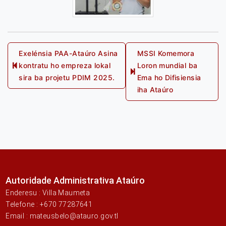
Post
Exelénsia PAA-Ataúro Asina
MSSI Komemora
kontratu ho empreza lokal
Loron mundial ba
navigation
Previous
Next
sira ba projetu PDIM 2025.
Ema ho Difisiensia
post:
post:
iha Ataúro
Autoridade Administrativa Ataúro
Enderesu : Villa Maumeta
Telefone : +670 77287641
Email : mateusbelo@atauro.gov.tl