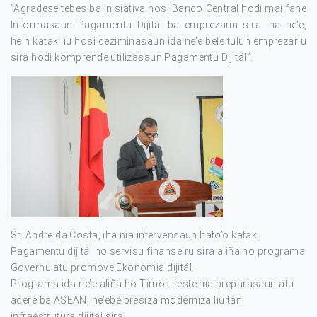
“Agradese tebes ba inisiativa hosi Banco Central hodi mai fahe
Informasaun Pagamentu Dijitál ba emprezariu sira iha ne’e,
hein katak liu hosi deziminasaun ida ne’e bele tulun emprezariu
sira hodi komprende utilizasaun Pagamentu Dijitál”.
Sr. Andre da Costa, iha nia intervensaun hato’o katak:
Pagamentu dijitál no servisu finanseiru sira aliña ho programa
Governu atu promove Ekonomia dijitál.
Programa ida-ne’e aliña ho Timor-Leste nia preparasaun atu
adere ba ASEAN, ne’ebé presiza moderniza liu tan
infraestrutura dijitál sira.