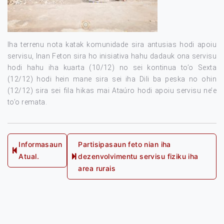
Iha terrenu nota katak komunidade sira antusias hodi apoiu
servisu, Inan Feton sira ho inisiativa hahu dadauk ona servisu
hodi hahu iha kuarta (10/12) no sei kontinua to’o Sexta
(12/12) hodi hein mane sira sei iha Dili ba peska no ohin
(12/12) sira sei fila hikas mai Ataúro hodi apoiu servisu ne’e
to’o remata.
Post
Informasaun
Partisipasaun feto nian iha
Previous
Atual.
dezenvolvimentu servisu fiziku iha
navigation
Next
post:
area rurais
post: