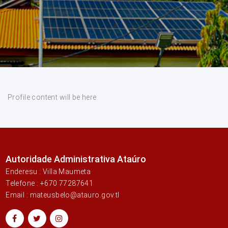
Profile content will be here
Autoridade Administrativa Ataúro
Enderesu : Villa Maumeta
Telefone : +670 77287641
Email : mateusbelo@atauro.gov.tl