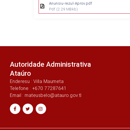
Anunsiu-rezul-Aprov.pdf
Pdf
(2.29 MBkb)
Autoridade Administrativa
Ataúro
Enderesu : Villa Maumeta
Telefone : +670 77287641
Email : mateusbelo@atauro.gov.tl