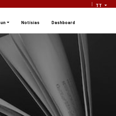
TT
aun
Notísias
Dashboard