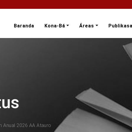
Baranda
Kona-Bá
Áreas
Publikas
tus
n Anual 2026 AA Atauro